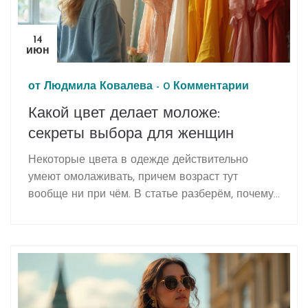
14
июн
от
Людмила Ковалева
-
0 Комментарии
Какой цвет делает моложе:
секреты выбора для женщин
Некоторые цвета в одежде действительно
умеют омолаживать, причем возраст тут
вообще ни при чём. В статье разберём, почему
одни оттенки работают как легкий фильтр, а
другие могут добавить лишние годы. Поговорим
о том, как подобрать идеальную палитру,
основываясь на вашем типе внешности и
настроении. Поделюсь советами стилистов и
ловкими лайфхаками, чтобы одежда делала