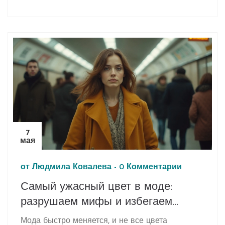
стильно. Приводятся конкретные марки одежды,
которые подходят для создания
аристократичного и сдержанного образа.
Читатели узнают, по каким признакам выбирать
вещи и какие детали важны для этого стиля.
Даются советы по комбинированию одежды,
чтобы выглядеть элегантно без риска
переборщить. Разбираются секреты
узнаваемого, но неброского стиля Олд мани.
7
мая
от
Людмила Ковалева
-
0 Комментарии
Самый ужасный цвет в моде:
разрушаем мифы и избегаем
ошибок
Мода быстро меняется, и не все цвета