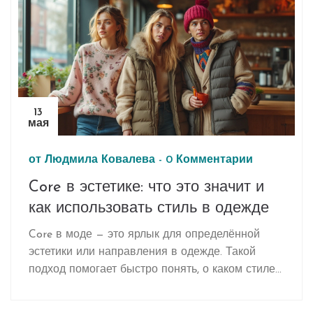
Приведём интересные факты и тренды в мире
аксессуаров. Дадим советы, которые подойдут
как для новичков, так и для тех, кто хочет
обновить свой стиль.
13
мая
от
Людмила Ковалева
-
0 Комментарии
Core в эстетике: что это значит и
как использовать стиль в одежде
Core в моде — это ярлык для определённой
эстетики или направления в одежде. Такой
подход помогает быстро понять, о каком стиле
идёт речь: gorpcore, cottagecore, kidcore и
другие. Эта статья разберёт основные