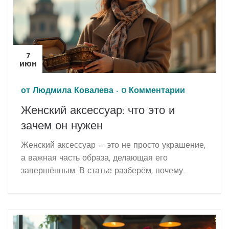
лицо свежим и сияющим. Узнайте, кого на
самом деле молодят пастельные и яркие цвета
— и как легко внедрить их в гардероб.
7
июн
от
Людмила Ковалева
-
0 Комментарии
Женский аксессуар: что это и
зачем он нужен
Женский аксессуар — это не просто украшение,
а важная часть образа, делающая его
завершённым. В статье разберём, почему
аксессуары так ценятся и как правильно их
подбирать для каждого случая. Расскажем о
самых популярных видах и поделимся
советами по сочетанию с разной одеждой.