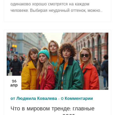
одинаково хорошо смотрятся на каждом
человеке. Выбирая неудачный оттенок, можно
просто потеряться в толпе или создать
ощущение усталости на лице. В этой статье
разберёмся, какой цвет по праву признан
самым ужасным, и почему стилисты
рекомендуют избегать определённых оттенков.
Поговорим о влиянии цвета на восприятие,
поделимся советами по выбору палитры и
разберём типы ошибок при составлении
гардероба.
26
апр
от
Людмила Ковалева
-
0 Комментарии
Что в мировом тренде: главные