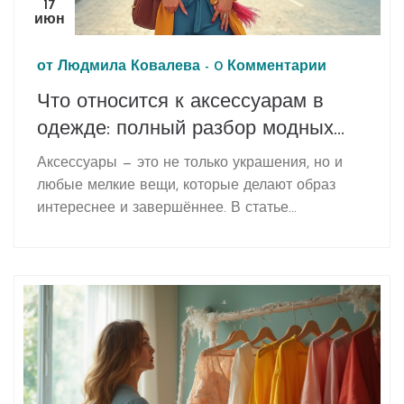
17
июн
от
Людмила Ковалева
-
0 Комментарии
Что относится к аксессуарам в
одежде: полный разбор модных
деталей
Аксессуары — это не только украшения, но и
любые мелкие вещи, которые делают образ
интереснее и завершённее. В статье
рассмотрим, какие предметы считаются
аксессуарами, зачем они нужны и как их
подбирать под свой стиль. Дадим конкретные
советы по выбору и расскажем о тенденциях
последних сезонов. Даже базовый лук с
правильными деталями будет выглядеть модно.
Всё — без сложных терминов и длинных
объяснений.