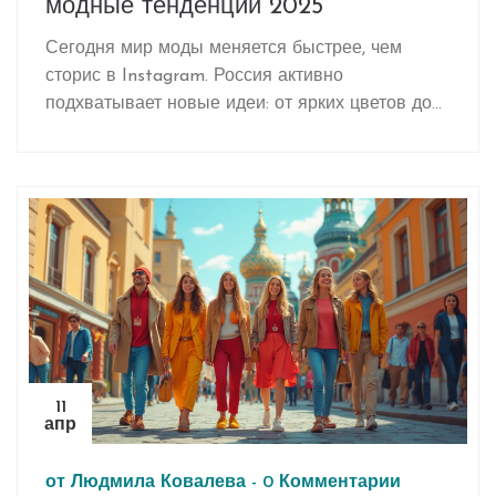
модные тенденции 2025
Сегодня мир моды меняется быстрее, чем
сторис в Instagram. Россия активно
подхватывает новые идеи: от ярких цветов до
неожиданных сочетаний стилей. Вся эта
динамика отражается и в выборе повседневной
одежды, и в аксессуарах. Эта статья разберёт,
что действительно носят, как адаптировать
тренды под себя и на что обратить внимание,
чтобы собирать актуальные образы без
больших затрат.
11
апр
от
Людмила Ковалева
-
0 Комментарии