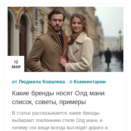
направления core-стилей, их отличия и даст
советы, как внедрить любимую эстетику в
гардероб. Примеры из современной жизни и
подсказки по подбору вещей сделают понятия
простыми даже для новичков. Погрузимся в
мир эстетик без сложных теорий и громких
слов.
12
мая
от
Людмила Ковалева
-
0 Комментарии
Какие бренды носят Олд мани:
список, советы, примеры
В статье рассказывается, какие бренды
выбирают поклонники стиля Олд мани, и
почему эти вещи всегда выглядят дорого и