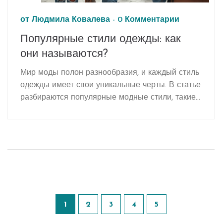
от
Людмила Ковалева
-
0 Комментарии
Популярные стили одежды: как
они называются?
Мир моды полон разнообразия, и каждый стиль
одежды имеет свои уникальные черты. В статье
разбираются популярные модные стили, такие
как кэжуал, бохо, спорт-шик и другие.
Раскрываем секреты каждого направления, чем
они отличаются, и как их лучше всего внедрить
в свой гардероб. Узнаем об актуальных трендах
и получим практичные советы по выбору
одежды в каждом стиле.
1
2
3
4
5