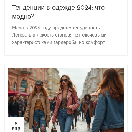
Тенденции в одежде 2024: что
модно?
Мода в 2024 году продолжает удивлять.
Легкость и яркость становятся ключевыми
характеристиками гардероба, но комфорт
остаётся на первом месте. Возвращаются
яркие цвета, которые заряжают энергией и
настраивают на позитив. Есть и новые
неожиданные тренды, которые точно найдут
своё место в вашем восприятии стиля.
9
апр