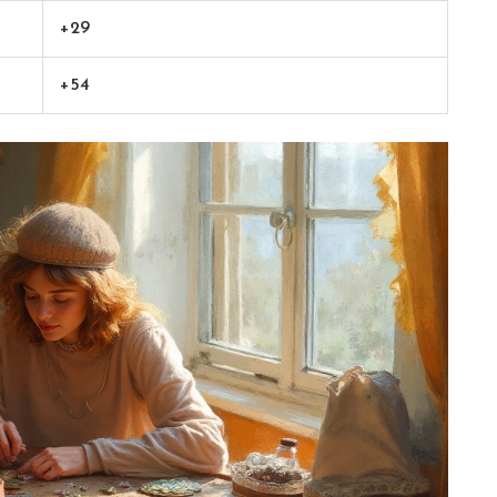
+29
+54