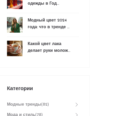
одежды в Год
Дракона 2024
Модный цвет 2024
года: что в тренде и
как добавить его в
гардероб
Какой цвет лака
делает руки моложе:
простые советы
для стильной осени
Категории
Модные тренды
(82)
Мода и стиль
(78)