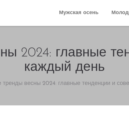
Мужская осень
Молод
ы 2024: главные те
каждый день
тренды весны 2024: главные тенденции и сове