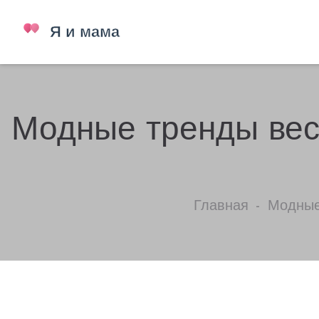
Модные тренды весн
Главная
Модные 