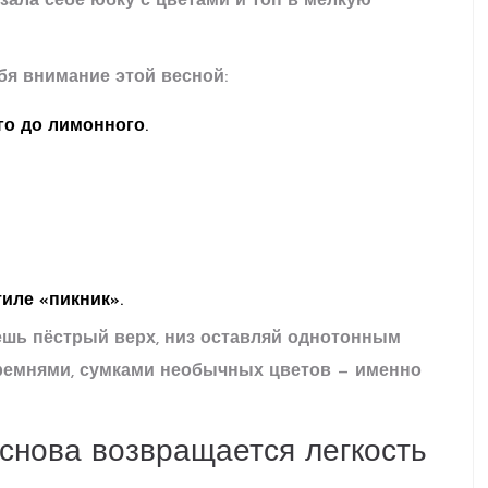
зала себе юбку с цветами и топ в мелкую
ебя внимание этой весной:
го до лимонного.
тиле «пикник».
ешь пёстрый верх, низ оставляй однотонным
, ремнями, сумками необычных цветов — именно
 снова возвращается легкость