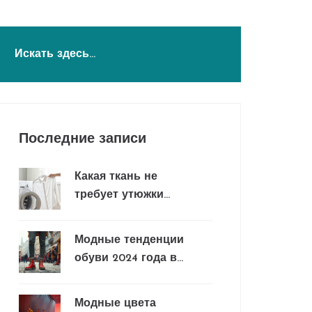
Последние записи
Какая ткань не
требует утюжки
после стирки:
лучшие варианты
Модные тенденции
для повседневной
обуви 2024 года в
одежды
России
Модные цвета