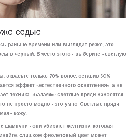
 уже седые
лась раньше времени или выглядит резко, это
осы в черный. Вместо этого - выберите «светлую
ы, окрасьте только 70% волос, оставив 30%
дается эффект «естественного осветления», а не
ет техника «балаяж»: светлые пряди наносятся
Это не просто модно - это умно. Светлые пряди
мая» кожу.
 шампуни - они убирают желтизну, которая
щивайте: слишком фиолетовый цвет может