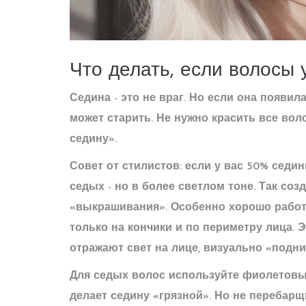
Что делать, если волосы
Седина - это не враг. Но если она появи
может старить. Не нужно красить все вол
седину».
Совет от стилистов: если у вас 50% седин
седых - но в более светлом тоне. Так соз
«выкрашивания». Особенно хорошо работа
только на кончики и по периметру лица. 
отражают свет на лице, визуально «подни
Для седых волос используйте фиолетовые
делает седину «грязной». Но не перебар