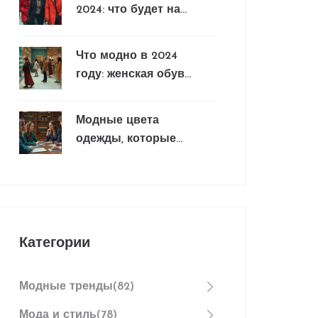
2024: что будет на
пике моды в России
Что модно в 2024
году: женская обувь
и актуальные цвета
Модные цвета
одежды, которые
привлекают умных
людей
Категории
Модные тренды
(82)
Мода и стиль
(78)