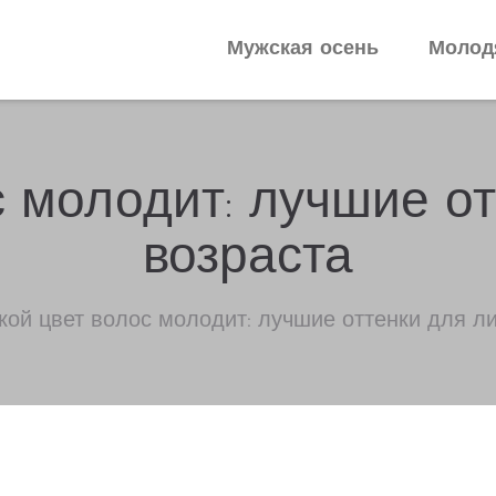
Мужская осень
Молод
с молодит: лучшие от
возраста
ой цвет волос молодит: лучшие оттенки для ли