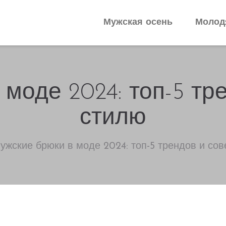
Мужская осень
Молод
моде 2024: топ-5 тр
стилю
жские брюки в моде 2024: топ-5 трендов и сов