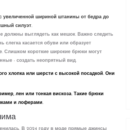
с увеличенной шириной штанины от бедра до
ушный силуэт
.
не должны выглядеть как мешок. Важно следить
нь слегка касается обуви или образует
е. Слишком короткие широкие брюки могут
нные - создать неопрятный вид.
го хлопка или шерсти с высокой посадкой. Они
ример, лен или тонкая вискоза. Такие брюки
лками и лоферами.
нима
енилась. В 2024 году в моде
прямые джинсы