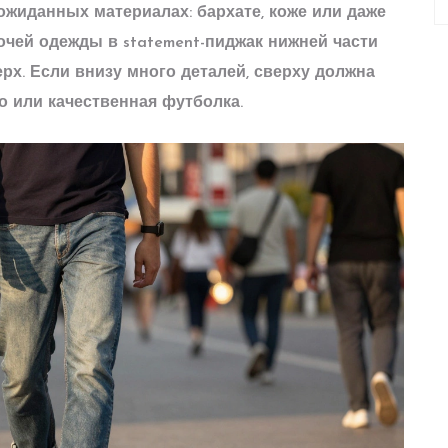
еожиданных материалах: бархате, коже или даже
очей одежды в statement-пиджак нижней части
ерх. Если внизу много деталей, сверху должна
о или качественная футболка.