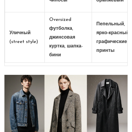
чиносы
оранжевый
Oversized
Пепельный,
футболка,
Уличный
ярко‑красный,
джинсовая
(street style)
графические
куртка, шапка-
принты
бини