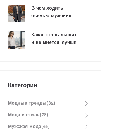
мужчин?
В чем ходить
осенью мужчине:
стильный гардероб
и базовые образы
Какая ткань дышит
и не мнется: лучшие
варианты для
повседневной
одежды
Категории
Модные тренды
(82)
Мода и стиль
(78)
Мужская мода
(63)