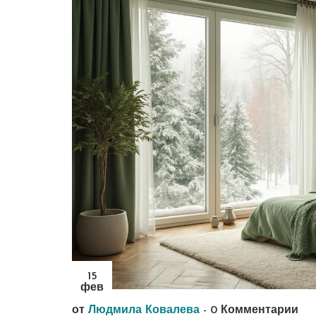
15
фев
от
Людмила Ковалева
-
0 Комментарии