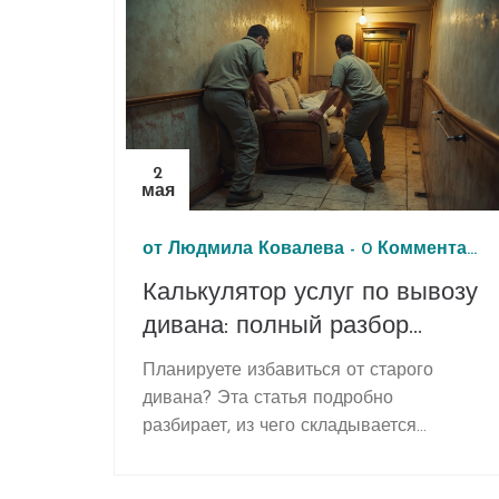
2
мая
от
Людмила Ковалева
-
0 Комментарии
Калькулятор услуг по вывозу
дивана: полный разбор
стоимости и скрытых
Планируете избавиться от старого
расходов
дивана? Эта статья подробно
разбирает, из чего складывается
стоимость вывоза мебели на свалку.
Узнаете, почему цена вывоза может