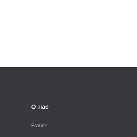
меняться, как рассчитать расходы на
демонтаж, лифт, утилизационный сбор и
работу грузчиков. Я приведу реальные
примеры, дам полезные советы и
покажу, как не попасться на уловки
компаний. После прочтения у вас не
останется вопросов — сколько, за что и
почему вы реально платите.
О нас
Разное