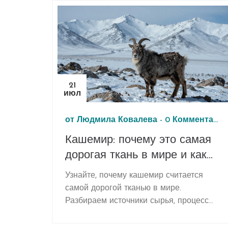
21
июл
от
Людмила Ковалева
-
0 Комментарии
Кашемир: почему это самая
дорогая ткань в мире и как
ее выбрать
Узнайте, почему кашемир считается
самой дорогой тканью в мире.
Разбираем источники сырья, процесс
производства, отличие от подделок и
секреты ухода за этой роскошной