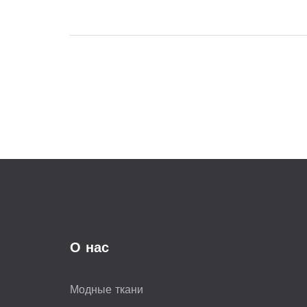
материей.
О нас
Модные ткани