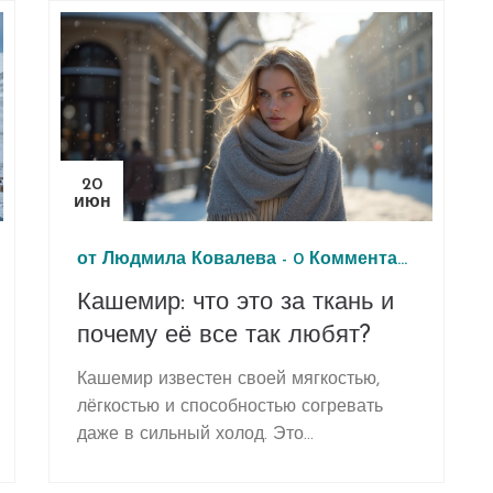
20
июн
от
Людмила Ковалева
-
0 Комментарии
Кашемир: что это за ткань и
почему её все так любят?
Кашемир известен своей мягкостью,
лёгкостью и способностью согревать
даже в сильный холод. Это
натуральный материал ценится
дизайнерами и любителями комфорта