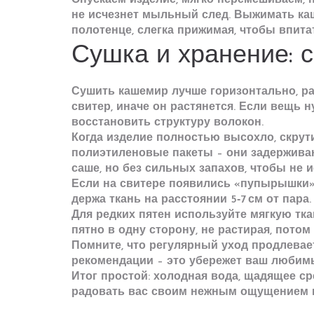
Опускаем изделие, мягко перемешиваем, н
не исчезнет мыльный след. Выжимать каш
полотенце, слегка прижимая, чтобы впитат
Сушка и хранение: 
Сушить кашемир лучше горизонтально, ра
свитер, иначе он растянется. Если вещь 
восстановить структуру волокон.
Когда изделие полностью высохло, скрути
полиэтиленовые пакеты – они задерживаю
саше, но без сильных запахов, чтобы не 
Если на свитере появились «пупырышки» –
держа ткань на расстоянии 5‑7 см от пар
Для редких пятен используйте мягкую тк
пятно в одну сторону, не растирая, пото
Помните, что регулярный уход продлевае
рекомендации – это убережет ваш любимы
Итог простой: холодная вода, щадящее с
радовать вас своим нежным ощущением и