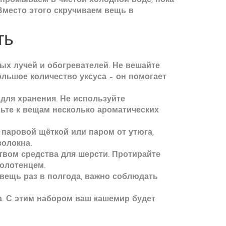
о промываем в чистой холодной воде, пока
Вместо этого скручиваем вещь в
ть
ых лучей и обогревателей. Не вешайте
ольшое количество уксуса – он помогает
 для хранения. Не используйте
ьте к вещам несколько ароматических
 паровой щёткой или паром от утюга,
волокна.
твом средства для шерсти. Протирайте
полотенцем.
вещь раз в полгода, важно соблюдать
а. С этим набором ваш кашемир будет