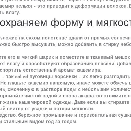
е трите и не выкручивайте. Через 5‑7 минут аккуратн
емир нельзя – это приводит к деформации волокон. 
ь влагу.
сохраняем форму и мягкос
зложив на сухом полотенце вдали от прямых солнечн
нужно быстро высушить, можно добавить в стирку неб
те его в мягкий шарик и поместите в тканевый мешок
т влагу и способствуют образованию плесени. Добав
испортить естественный аромат кашемира.
 так called пуговицы ворсинки – их легко разгладить
а. Не гладьте кашемир напрямую, иначе можете обжечь 
ань, смоченную в растворе воды с небольшим количес
м промойте чистой водой и снова аккуратно отожмите 
т жизнь кашемировой одежды. Даже если вы стираете 
й свитер от усадки и потери мягкости.
редство, бережное промывание и горизонтальная сушк
 стильным видом год за годом.