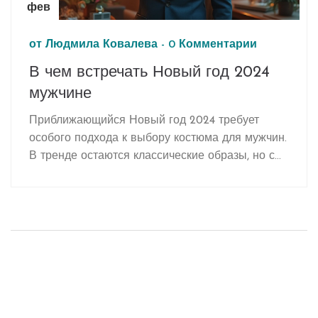
фев
от
Людмила Ковалева
-
0 Комментарии
В чем встречать Новый год 2024
мужчине
Приближающийся Новый год 2024 требует
особого подхода к выбору костюма для мужчин.
В тренде остаются классические образы, но с
добавлением актуальных деталей и ярких
акцентов. Современные тенденции предлагают
не бояться экспериментов и комбинировать
разные стили. Главным акцентом становятся
комфорт и свобода в движениях. Узнайте, как
выбрать идеальный наряд для празднования.