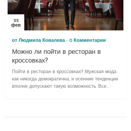
22
фев
от
Людмила Ковалева
-
0 Комментарии
Можно ли пойти в ресторан в
кроссовках?
Пойти в ресторан в кроссовках? Мужская мода
как никогда демократична, и осенние тенденции
вполне допускают такую возможность. Все
зависит от ресторана, кроссовок и вашего
стиля. Рассмотрим, как выбрать правильные
кроссовки для посещения изысканных
заведений и на что стоит обратить внимание в
вашем осеннем гардеробе, чтобы выглядеть
стильно и уместно.