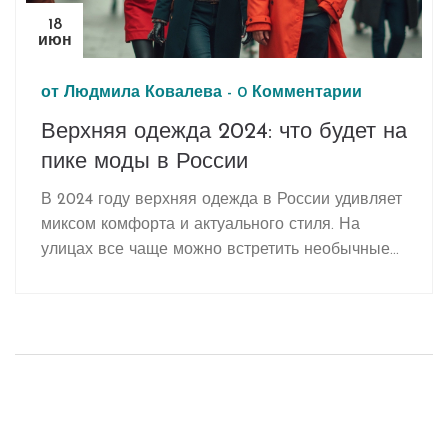
18
июн
от
Людмила Ковалева
-
0 Комментарии
Верхняя одежда 2024: что будет на
пике моды в России
В 2024 году верхняя одежда в России удивляет
миксом комфорта и актуального стиля. На
улицах все чаще можно встретить необычные
крои, яркие цвета и смелые сочетания —
смокинги рядом со спортивными куртками,
неожиданные принты рядом с классикой. В
статье собраны конкретные примеры и советы,
чтобы выбрать трендовую вещь не только
красиво, но и удобно. Разберем, как сочетать
новинки с базовым гардеробом и на что