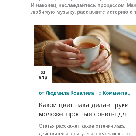
И наконец, наслаждайтесь процессом. Ман
любимую музыку, расскажите историю о т
23
апр
от
Людмила Ковалева
-
0 Комментарии
Какой цвет лака делает руки
моложе: простые советы для
стильной осени
Статья расскажет, какие оттенки лака
действительно визуально омолаживают