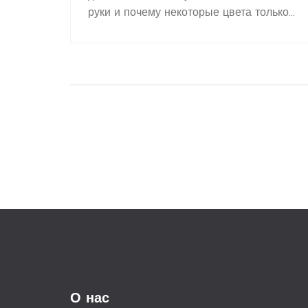
руки и почему некоторые цвета только
подчеркивают возраст. Читатель узнает,
как выбрать идеальный цвет для сезона
осень 2025, а также получит советы по
уходу, чтобы маникюр выглядел свежо и
аккуратно. Специальные трюки помогут
избежать ошибок при выборе лака.
Поговорим о нюансах цвета кожи,
длины ногтей и вечерней подсветки. Всё
— на живых примерах и с реальными
советами.
О нас