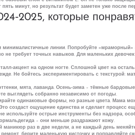
те базовый слой с витамином E. Он не только защищае
 пять минут, но результат будет заметен уже после пе
24‑2025, которые понравя
 минималистичные линии. Попробуйте «мраморный» эф
о не требует точных навыков. Для маленьких девоче
еталл‑акцент на одном ногте. Сплошной цвет на остал
ежде. Не бойтесь экспериментировать с текстурой: ма
ттенки, мята, лаванда. Осень‑зима – тёмные бардовые,
ете выглядеть собранно независимо от погоды.
райте одинаковые формы, но разные цвета. Мама мож
Это создаст ощущение единства и сделает процесс ещ
 не используйте острые инструменты без надзора, ос
ормальдегида – они меньше раздражают кожу.
 маникюр раз в две недели, а не каждый день меняйте
 ремонт, берите маленькую кисточку и поправляйте ск