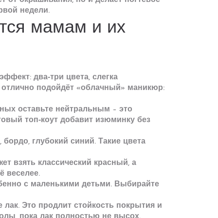
т от окрашивания, но и делает ногтевое
рвой недели.
тся мамам и их
фект: два‑три цвета, слегка
к отлично подойдёт «облачный» маникюр:
ьных оставьте нейтральным – это
товый топ‑коут добавит изюминку без
 бордо, глубокий синий. Такие цвета
ет взять классический красный, а
ё веселее.
обенно с маленькими детьми. Выбирайте
 лак. Это продлит стойкость покрытия и
олы, пока лак полностью не высох.