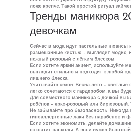
Если хотите укрепить структуру, подложи
ложе крепче. Такой простой ритуал займет
Тренды маникюра 20
девочкам
Сейчас в мода идут пастельные нюансы и
размешанные кистью – выглядит модно, н
нежный розовый с лёгким блеском.
Если хотите яркий акцент, используйте м
выглядит стильно и подходит к любой од
лишнего блеска.
Учитывайте сезон. Весна‑лето – светлые о
легко сочетаются с гардеробом, а вы буд
Для совместного маникюра с дочкой выби
ребёнок – ярко‑розовый или бирюзовый. 
Не забывайте про безопасность. Никогда
гипоаллергенные лаки без парабенов и ф
Если хотите экономить, делайте домашний
сократит расходы. А если нужен быстрый