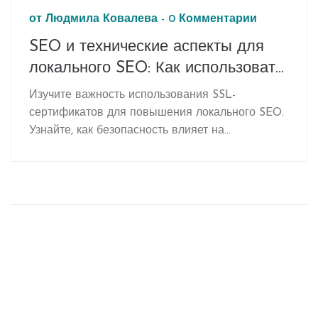
от
Людмила Ковалева
-
0 Комментарии
SEO и технические аспекты для
локального SEO: Как использовать
SSL-сертификаты
Изучите важность использования SSL-
сертификатов для повышения локального SEO.
Узнайте, как безопасность влияет на
ранжирование вашего сайта в поисковых
системах и увеличивает доверие посетителей.
Представлены практические советы по
установке SSL и примеры известных
маркетологов, таких как Григорий Чарный,
предоставляющих профессиональные
рекомендации. Детализирован процесс
интеграции и настройки SSL для эффективного
онлайн-продвижения. Раскрыты секреты
успешной стратегии локального маркетинга с