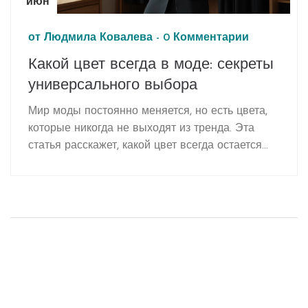
июн
от
Людмила Ковалева
-
0 Комментарии
Какой цвет всегда в моде: секреты
универсального выбора
Мир моды постоянно меняется, но есть цвета,
которые никогда не выходят из тренда. Эта
статья расскажет, какой цвет всегда остается
актуальным, почему его выбирают дизайнеры и
как он помогает выглядеть стильно. Приведены
реальные советы, как собрать гардероб, чтобы
всегда чувствовать себя уверенно. Здесь вы
найдете практические лайфхаки и неожиданные
факты о модных цветах, основанные на опыте
стилистов. Если хочется выглядеть достойно в
любой ситуации — этот материал как раз для
вас.