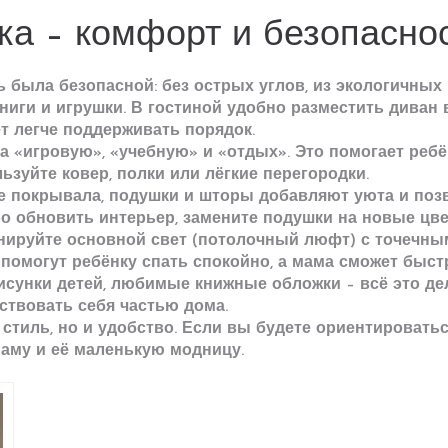
ка – комфорт и безопасно
 была безопасной: без острых углов, из экологичных
ниги и игрушки. В гостиной удобно разместить диван 
т легче поддерживать порядок.
а «игровую», «учебную» и «отдых». Это помогает ребё
ьзуйте ковер, полки или лёгкие перегородки.
е покрывала, подушки и шторы добавляют уюта и поз
ро обновить интерьер, замените подушки на новые цв
нируйте основной свет (потолочный люфт) с точечны
 помогут ребёнку спать спокойно, а мама сможет быс
рисунки детей, любимые книжные обложки – всё это де
вствовать себя частью дома.
 стиль, но и удобство. Если вы будете ориентировать
маму и её маленькую модницу.