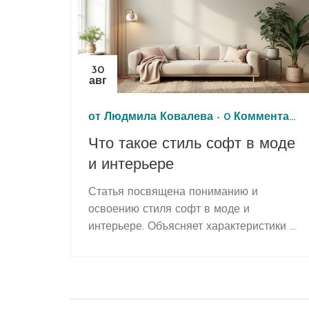
30
авг
от
Людмила Ковалева
-
0 Комментарии
Что такое стиль софт в моде
и интерьере
Статья посвящена пониманию и
освоению стиля софт в моде и
интерьере. Объясняет характеристики и
особенности этого подхода. Делится
полезными советами и интересными
фактами о том, как внедрить стиль софт
в свою жизнь.