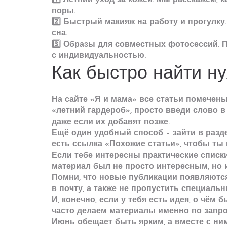
1️⃣
Летний уход за кожей
. Мы расскажем, 
поры.
2️⃣
Быстрый макияж на работу и прогулку
сна.
3️⃣
Образы для совместных фотосессий
. 
с индивидуальностью.
Как быстро найти н
На сайте «Я и мама» все статьи помечены
«летний гардероб», просто введи слово в
даже если их добавят позже.
Ещё один удобный способ – зайти в разд
есть ссылка «Похожие статьи», чтобы ты
Если тебе интересны практические списки
материал был не просто интересным, но 
Помни, что новые публикации появляютс
в почту, а также не пропустить специальн
И, конечно, если у тебя есть идея, о чё
часто делаем материалы именно по запро
Июнь обещает быть ярким, а вместе с ним