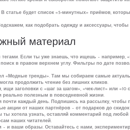
какие лёгкие кремы и сыворотки помогают защитить кож
. В статье будет список «5‑минутных» приёмов, котор
Подскажем, как подобрать одежду и аксессуары, чтобы
ужный материал
 тегами. Если ты уже знаешь, что ищешь – например, 
 поиск в правом верхнем углу. Фильтры по дате позво
ел «Модные тренды». Там мы собираем самые актуаль
 могла продолжить чтение без лишних кликов.
, ищи заголовки с «шаг за шагом», «чек‑лист» или «10
и реально полезным в повседневной жизни.
я почти каждый день. Подпишись на рассылку, чтобы
ые акции от наших партнёров – от подарков до скидок
м бы ты хотела узнать, оставляй комментарий под любо
сам наших читателей.
 – и ваши образы. Оставайтесь с нами, экспериментир